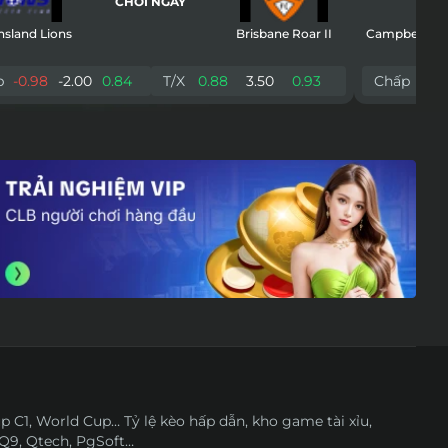
CHƠI NGAY
sland Lions
Brisbane Roar II
Campbelltow
p
-0.98
-2.00
0.84
T/X
0.88
3.50
0.93
Chấp
0.9
 C1, World Cup… Tỷ lệ kèo hấp dẫn, kho game tài xỉu,
 CQ9, Qtech, PgSoft…