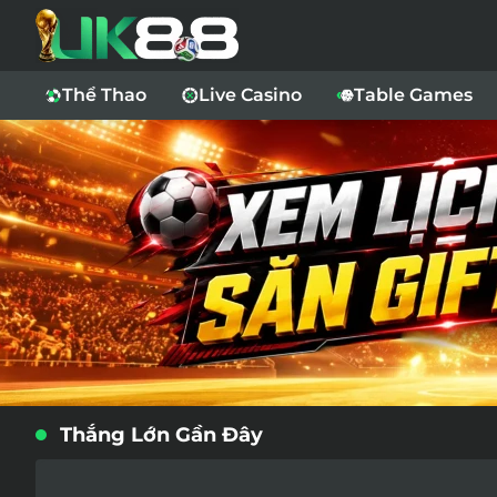
UK88
-
Nhà
Cái
Thể Thao
Live Casino
Table Games
Cá
Cược
Bóng
Đá
Nhanh
Nhất
Nước
Anh,
Nạp
Rút
Siêu
Tốc
Thắng Lớn Gần Đây