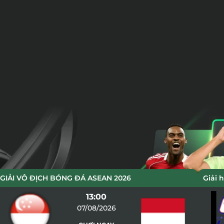
GIẢI VÔ ĐỊCH BÓNG ĐÁ ASEAN 2026
Giải 
13:00
07/08/2026