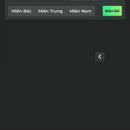
Miền Bắc
Miền Trung
Miền Nam
Biên Đề
Đường Đến World Cup
Siêu Sao World Cup
Euro
82,310,000
902,650,000
2,064
82,310,000
902,650,000
2,064,93