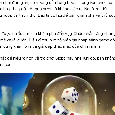
 chơi đơn giản, có hướng dẫn từng bước. Trong ván chơi, có
 hay thay đổi kết quả cược là không diễn ra. Ngoài ra, tiền
g ngợp và thích thú. Đây là cơ hội để bạn khám phá và thử sứ
mà được nhiều anh em khám phá đến vậy. Chắc chắn rằng nhữn
mê và lôi cuốn. Điều gì thu hút hội viên gia nhập sảnh game đ
n cùng khám phá và giải đáp thắc mắc của chính mình.
t để hiểu rõ hơn về trò chơi Sicbo này nhé. Khi đó, bạn khôn
ra sao.