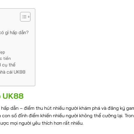
có gì hấp dẫn?
đẹp
c tiền
 cụ thể
 nhà cái UK88
o UK88
 hấp dẫn – điểm thu hút nhiều người khám phá và đăng ký ga
 con số đỉnh điểm khiến nhiều người không thể cưỡng lại. Tro
ược mọi người yêu thích hơn rất nhiều.