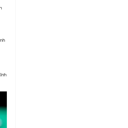
n
ịnh
lĩnh