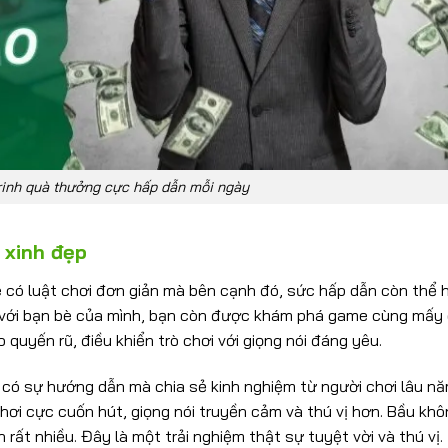
rinh quà thưởng cực hấp dẫn mỗi ngày
 xinh đẹp
 có luật chơi đơn giản mà bên cạnh đó, sức hấp dẫn còn thể 
ơi với bạn bè của mình, bạn còn được khám phá game cùng mấy
quyến rũ, điều khiển trò chơi với giọng nói đáng yêu.
i có sự hướng dẫn mà chia sẻ kinh nghiệm từ người chơi lâu nă
chơi cực cuốn hút, giọng nói truyền cảm và thú vị hơn. Bầu kh
n rất nhiều. Đây là một trải nghiệm thật sự tuyệt vời và thú vị.