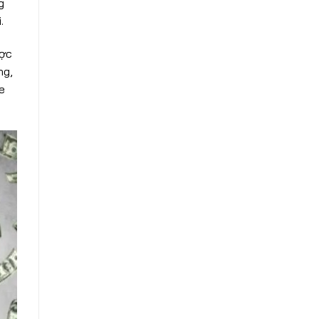
g
.
ược
ng,
e