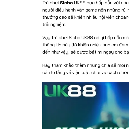
Trò chơi
Sicbo
UK88 cực hấp dẫn với cách
người điều hành ván game nên những rủi ro
thưởng cao sẽ khiến nhiều hội viên choán
trải nghiệm.
Vậy trò chơi Sicbo UK88 có gì hấp dẫn 
thông tin này đã khiến nhiều anh em đam 
đến như vậy, sẽ được bật mí ngay cho bạ
Hãy tham khảo thêm những chia sẻ mới nhấ
cần lo lắng về việc luật chơi và cách chơi 