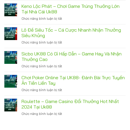
Cách
Ball
Keno Lộc Phát – Chơi Game Trúng Thưởng Lớn
Chơi
Là
Từ
Tại Nhà Cái Uk88
Gì?
A
Chức năng bình luận bị tắt
ở
Uk88
–
Keno
Hướng
Z
Lộc
Lô Đề Siêu Tốc – Cá Cược Nhanh Nhận Thưởng
Dẫn
Cho
Phát
Chơi
Siêu Khủng
Tân
–
Game
Thủ
Chức năng bình luận bị tắt
ở
Chơi
Như
Lô
Game
Cao
Đề
Sicbo UK88 Có Gì Hấp Dẫn – Game Hay Và Nhận
Trúng
Thủ
Siêu
Thưởng
Thưởng Cao
Tốc
Lớn
Chức năng bình luận bị tắt
ở
–
Tại
Sicbo
Cá
Nhà
UK88
Chơi Poker Online Tại UK88- Đánh Bài Trực Tuyến
Cược
Cái
Có
Nhanh
Ăn Tiền Liền Tay
Uk88
Gì
Nhận
Chức năng bình luận bị tắt
ở
Hấp
Thưởng
Chơi
Dẫn
Siêu
Poker
Roulette – Game Casino Đổi Thưởng Hot Nhất
–
Khủng
Online
Game
2024 Tại Uk88
Tại
Hay
Chức năng bình luận bị tắt
ở
UK88-
Và
Roulette
Đánh
Nhận
–
Bài
Thưởng
Game
Trực