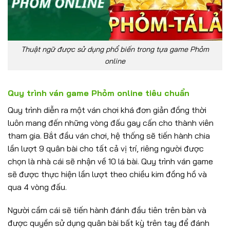
Thuật ngữ được sử dụng phổ biến trong tựa game Phỏm
online
Quy trình ván game Phỏm online tiêu chuẩn
Quy trình diễn ra một ván chơi khá đơn giản đồng thời
luôn mang đến những vòng đấu gay cấn cho thành viên
tham gia. Bắt đầu ván chơi, hệ thống sẽ tiến hành chia
lần lượt 9 quân bài cho tất cả vị trí, riêng người được
chọn là nhà cái sẽ nhận về 10 lá bài. Quy trình ván game
sẽ được thực hiện lần lượt theo chiều kim đồng hồ và
qua 4 vòng đấu.
Người cầm cái sẽ tiến hành đánh đầu tiên trên bàn và
được quyền sử dụng quân bài bất kỳ trên tay để đánh