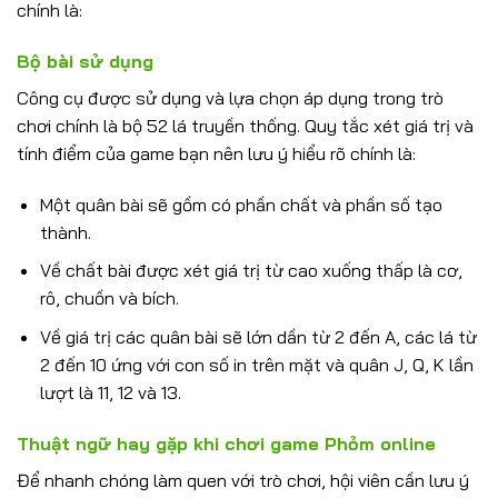
chính là:
Bộ bài sử dụng
Công cụ được sử dụng và lựa chọn áp dụng trong trò
chơi chính là bộ 52 lá truyền thống. Quy tắc xét giá trị và
tính điểm của game bạn nên lưu ý hiểu rõ chính là:
Một quân bài sẽ gồm có phần chất và phần số tạo
thành.
Về chất bài được xét giá trị từ cao xuống thấp là cơ,
rô, chuồn và bích.
Về giá trị các quân bài sẽ lớn dần từ 2 đến A, các lá từ
2 đến 10 ứng với con số in trên mặt và quân J, Q, K lần
lượt là 11, 12 và 13.
Thuật ngữ hay gặp khi chơi game Phỏm online
Để nhanh chóng làm quen với trò chơi, hội viên cần lưu ý