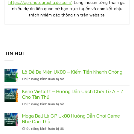
https://aprphotography.de.com/
. Long Insulin từng tham gia
nhiều dự án liên quan cờ bạc trực tuyến và cam kết chịu
trách nhiệm các thông tin trên website.
TIN HOT
Lô Đề Ba Miền UK88 – Kiếm Tiền Nhanh Chóng
Chức năng bình luận bị tắt
ở
Lô
Đề
Keno Vietlott – Hướng Dẫn Cách Chơi Từ A – Z
Ba
Cho Tân Thủ
Miền
Chức năng bình luận bị tắt
ở
UK88
Keno
–
Vietlott
Kiếm
Mega Ball Là Gì? Uk88 Hướng Dẫn Chơi Game
–
Tiền
Như Cao Thủ
Hướng
Nhanh
Chức năng bình luận bị tắt
ở
Dẫn
Chóng
Mega