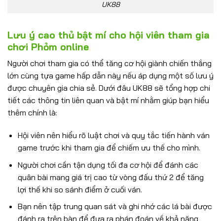
UK88
Lưu ý cao thủ bật mí cho hội viên tham gia
chơi Phỏm online
Người chơi tham gia có thể tăng cơ hội giành chiến thắng
lớn cùng tựa game hấp dẫn này nếu áp dụng một số lưu ý
được chuyên gia chia sẻ. Dưới đâu UK88 sẽ tổng hợp chi
tiết các thông tin liên quan và bật mí nhằm giúp bạn hiểu
thêm chính là:
Hội viên nên hiểu rõ luật chơi và quy tắc tiến hành ván
game trước khi tham gia để chiếm ưu thế cho mình.
Người chơi cần tận dụng tối đa cơ hội để đánh các
quân bài mang giá trị cao từ vòng đấu thứ 2 để tăng
lợi thế khi so sánh điểm ở cuối ván.
Bạn nên tập trung quan sát và ghi nhớ các lá bài được
đánh ra trên bàn để đưa ra phán đoán về khả năng