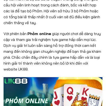
cầu hội viên linh hoạt trong cách đánh, bốc và kết hợp
các lá để tạo bộ Phỏm. Hội viên sở hữu 3 bộ Phỏm hoặc
có tổng bài lẻ thấp nhất ở cuối ván sẽ đủ điều kiện giành
chiến thắng về tay.
Với phiên bản
Phỏm online
giúp người chơi dễ dàng truy
cập và tham gia trải nghiệm tựa game hấp dẫn mọi lúc.
Dịch vụ giải trí luôn sẵn sàng hỗ trợ đồng thời cam kết
mang đến không gian chuyên nghiệp để bạn thả ga khám
phá. Chắc chắn đây chính là tựa game hấp dẫn và là loại
hình giải trí thành viên không nên bỏ lỡ khi đến với
website UK88.