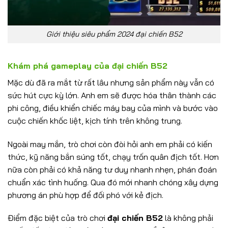
Giới thiệu siêu phẩm 2024 đại chiến B52
Khám phá gameplay của đại chiến B52
Mặc dù đã ra mắt từ rất lâu nhưng sản phẩm này vẫn có
sức hút cực kỳ lớn. Anh em sẽ được hóa thân thành các
phi công, điều khiển chiếc máy bay của mình và bước vào
cuộc chiến khốc liệt, kịch tính trên không trung.
Ngoài may mắn, trò chơi còn đòi hỏi anh em phải có kiến
thức, kỹ năng bắn súng tốt, chạy trốn quân địch tốt. Hơn
nữa còn phải có khả năng tư duy nhanh nhẹn, phán đoán
chuẩn xác tình huống. Qua đó mới nhanh chóng xây dựng
phương án phù hợp để đối phó với kẻ địch.
Điểm đặc biệt của trò chơi
đại chiến B52
là không phải