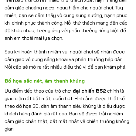
cảm giác choáng ngợp, nguy hiểm cho người chơi. Tuy
nhiên, bạn sẽ cảm thấy vô cùng sung sướng, hạnh phúc
khi chinh phục thành công. Mỗi thử thách mang đến cấp
độ khác nhau, tương ứng với phần thưởng riêng biệt để
anh em thoải mái lựa chọn.
Sau khi hoàn thành nhiệm vụ, người chơi sẽ nhận được
cảm giác vô cùng sảng khoái và phần thưởng hấp dẫn.
Mỗi cấp sẽ mở ra rất nhiều điều thú vị để bạn khám phá.
Đồ họa sắc nét, âm thanh khủng
Ưu điểm tiếp theo của trò chơi
đại chiến B52
chính là
giao diện rất bắt mắt, cuốn hút. Hình ảnh được thiết kế
theo đồ họa 3D, dàn âm thanh siêu khủng là điều được
khách hàng đánh giá rất cao. Bạn sẽ được trải nghiệm
cảm giác chân thật, bắt mắt nhất về chiến trường không
gian.