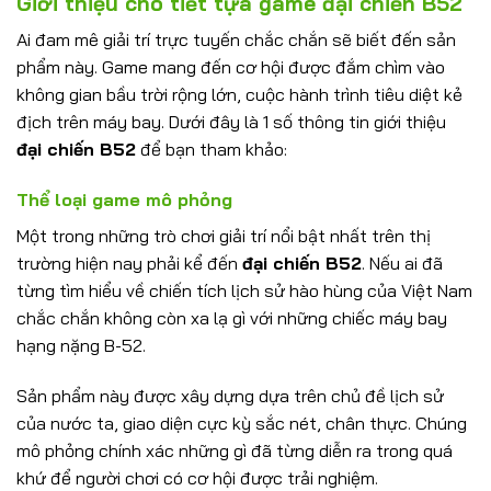
Giới thiệu cho tiết tựa game đại chiến B52
Ai đam mê giải trí trực tuyến chắc chắn sẽ biết đến sản
phẩm này. Game mang đến cơ hội được đắm chìm vào
không gian bầu trời rộng lớn, cuộc hành trình tiêu diệt kẻ
địch trên máy bay. Dưới đây là 1 số thông tin giới thiệu
đại chiến B52
để bạn tham khảo:
Thể loại game mô phỏng
Một trong những trò chơi giải trí nổi bật nhất trên thị
trường hiện nay phải kể đến
đại chiến B52
. Nếu ai đã
từng tìm hiểu về chiến tích lịch sử hào hùng của Việt Nam
chắc chắn không còn xa lạ gì với những chiếc máy bay
hạng nặng B-52.
Sản phẩm này được xây dựng dựa trên chủ đề lịch sử
của nước ta, giao diện cực kỳ sắc nét, chân thực. Chúng
mô phỏng chính xác những gì đã từng diễn ra trong quá
khứ để người chơi có cơ hội được trải nghiệm.