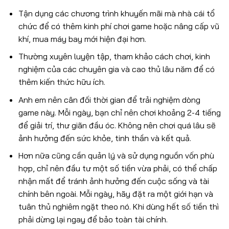
Tận dụng các chương trình khuyến mãi mà nhà cái tổ
chức để có thêm kinh phí chơi game hoặc nâng cấp vũ
khí, mua máy bay mới hiện đại hơn.
Thường xuyên luyện tập, tham khảo cách chơi, kinh
nghiệm của các chuyên gia và cao thủ lâu năm để có
thêm kiến thức hữu ích.
Anh em nên cân đối thời gian để trải nghiệm dòng
game này. Mỗi ngày, bạn chỉ nên chơi khoảng 2-4 tiếng
để giải trí, thư giãn đầu óc. Không nên chơi quá lâu sẽ
ảnh hưởng đến sức khỏe, tinh thần và kết quả.
Hơn nữa cũng cần quản lý và sử dụng nguồn vốn phù
hợp, chỉ nên đầu tư một số tiền vừa phải, có thể chấp
nhận mất để tránh ảnh hưởng đến cuộc sống và tài
chính bên ngoài. Mỗi ngày, hãy đặt ra một giới hạn và
tuân thủ nghiêm ngặt theo nó. Khi dùng hết số tiền thì
phải dừng lại ngay để bảo toàn tài chính.