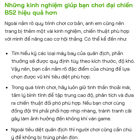
Những kinh nghiệm giúp bạn chơi đại chiến
B52 hiệu quả hơn
Ngoài nắm rõ quy trình chơi cơ bản, anh em cũng nên
trang bị thêm một vài kinh nghiệm, chiến thuật phù hợp
với mình để nâng cao cơ hội thắng. Có thể kể đến như:
Tìm hiểu kỹ các loại máy bay của quân địch, phần
thưởng sẽ được quy định tùy theo kích thước, độ khó.
Vậy nên, bạn cần nắm rõ đặc điểm của chúng để lựa
chọn được vũ khí tiêu diệt phù hợp.
Trong quá trình chơi, hãy luôn giữ tinh thần thoải mái,
tâm lý bình tĩnh để tập trung cao độ, phân tích và đưa
ra chiến thuật đối phó phù hợp. Nếu bạn chơi cùng
đồng đội thì phải phối hợp nhịp nhàng, tránh tranh cãi
gây làm ảnh hưởng đến không khí ván game.
Ngoài tiêu diệt quân địch thì người chơi cũng cần chú
ý để không bị trúng phản đòn.