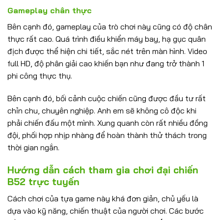
Gameplay chân thực
Bên cạnh đó, gameplay của trò chơi này cũng có độ chân
thực rất cao. Quá trình điều khiển máy bay, hạ gục quân
địch được thể hiện chi tiết, sắc nét trên màn hình. Video
full HD, độ phân giải cao khiến bạn như đang trở thành 1
phi công thực thụ.
Bên cạnh đó, bối cảnh cuộc chiến cũng được đầu tư rất
chỉn chu, chuyên nghiệp. Anh em sẽ không cô độc khi
phải chiến đấu một mình. Xung quanh còn rất nhiều đồng
đội, phối hợp nhịp nhàng để hoàn thành thử thách trong
thời gian ngắn.
Hướng dẫn cách tham gia chơi đại chiến
B52 trực tuyến
Cách chơi của tựa game này khá đơn giản, chủ yếu là
dựa vào kỹ năng, chiến thuật của người chơi. Các bước