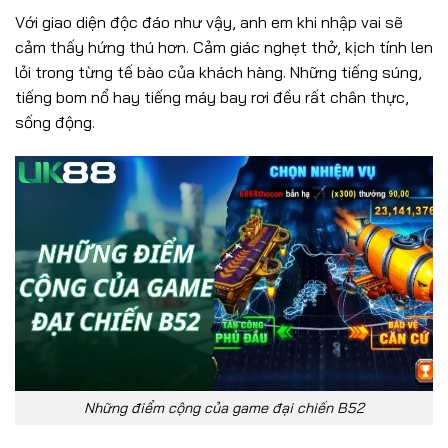
Với giao diện độc đáo như vậy, anh em khi nhập vai sẽ
cảm thấy hứng thú hơn. Cảm giác nghẹt thở, kịch tính len
lỏi trong từng tế bào của khách hàng. Những tiếng súng,
tiếng bom nổ hay tiếng máy bay rơi đều rất chân thực,
sống động.
Những điểm cộng của game đại chiến B52